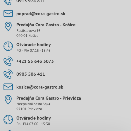
0915 974 811
poprad​@cora-gastro​.sk
Predajňa Cora Gastro - Košice
Rastislavova 93
040 01 Košice
Otváracie hodiny
PO - PIA 07:15 - 15:45
+421 55 643 3073
0905 506 411
kosice​@cora-gastro​.sk
Predajňa Cora Gastro - Prievidza
Necpalská cesta 34/A
97101 Prievidza
Otváracie hodiny
Po - PIA 07:00 - 15:30