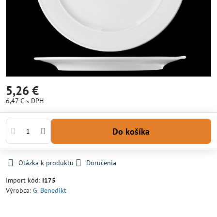
5,26 €
6,47 €
s DPH
Do košíka
Otázka k produktu
Doručenia
Import kód:
I175
Výrobca:
G. Benedikt