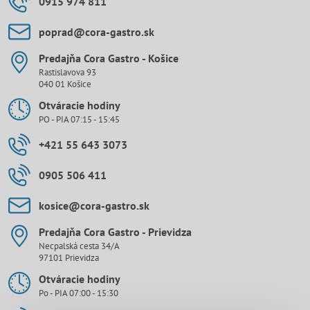
0915 974 811
poprad​@cora-gastro​.sk
Predajňa Cora Gastro - Košice
Rastislavova 93
040 01 Košice
Otváracie hodiny
PO - PIA 07:15 - 15:45
+421 55 643 3073
0905 506 411
kosice​@cora-gastro​.sk
Predajňa Cora Gastro - Prievidza
Necpalská cesta 34/A
97101 Prievidza
Otváracie hodiny
Po - PIA 07:00 - 15:30