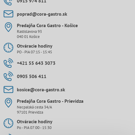
0915 974 811
poprad​@cora-gastro​.sk
Predajňa Cora Gastro - Košice
Rastislavova 93
040 01 Košice
Otváracie hodiny
PO - PIA 07:15 - 15:45
+421 55 643 3073
0905 506 411
kosice​@cora-gastro​.sk
Predajňa Cora Gastro - Prievidza
Necpalská cesta 34/A
97101 Prievidza
Otváracie hodiny
Po - PIA 07:00 - 15:30