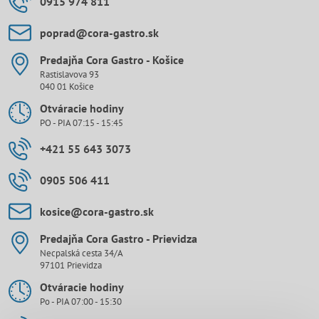
0915 974 811
poprad​@cora-gastro​.sk
Predajňa Cora Gastro - Košice
Rastislavova 93
040 01 Košice
Otváracie hodiny
PO - PIA 07:15 - 15:45
+421 55 643 3073
0905 506 411
kosice​@cora-gastro​.sk
Predajňa Cora Gastro - Prievidza
Necpalská cesta 34/A
97101 Prievidza
Otváracie hodiny
Po - PIA 07:00 - 15:30