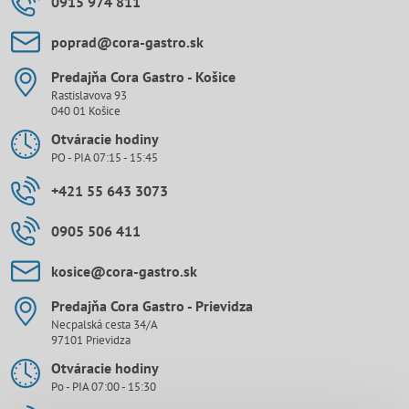
0915 974 811
poprad​@cora-gastro​.sk
Predajňa Cora Gastro - Košice
Rastislavova 93
040 01 Košice
Otváracie hodiny
PO - PIA 07:15 - 15:45
+421 55 643 3073
0905 506 411
kosice​@cora-gastro​.sk
Predajňa Cora Gastro - Prievidza
Necpalská cesta 34/A
97101 Prievidza
Otváracie hodiny
Po - PIA 07:00 - 15:30