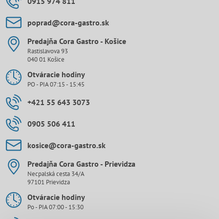
0915 974 811
poprad​@cora-gastro​.sk
Predajňa Cora Gastro - Košice
Rastislavova 93
040 01 Košice
Otváracie hodiny
PO - PIA 07:15 - 15:45
+421 55 643 3073
0905 506 411
kosice​@cora-gastro​.sk
Predajňa Cora Gastro - Prievidza
Necpalská cesta 34/A
97101 Prievidza
Otváracie hodiny
Po - PIA 07:00 - 15:30