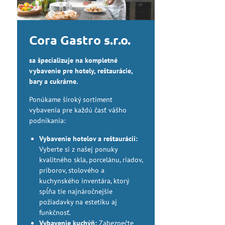
Cora Gastro s.r.o.
sa špecializuje na kompletné
vybavenie pre hotely, reštaurácie,
bary a cukrárne.
Ponúkame široký sortiment
vybavenia pre každú časť vášho
podnikania:
Vybavenie hotelov a reštaurácií:
Vyberte si z našej ponuky
kvalitného skla, porcelánu, riadov,
príborov, stolového a
kuchynského inventára, ktorý
spĺňa tie najnáročnejšie
požiadavky na estetiku aj
funkčnosť.
Vybavenie kuchýň:
Zabezpečte