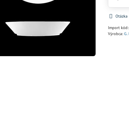
Otázka
Import kód
Výrobca:
G.