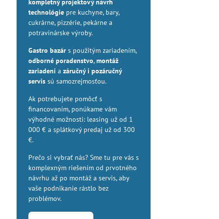
kompletný projektový návrh
technológie
pre kuchyne, bary,
cukrárne, pizzérie, pekárne a
potravinárske výroby.
Gastro bazár
s použitým zariadením,
odborné poradenstvo
,
montáž
zariadení
a
záručný i pozáručný
servis
sú samozrejmosťou.
Ak potrebujete pomôcť s
financovaním, ponúkame vám
výhodné možnosti: leasing už od 1
000 € a splátkový predaj už od 300
€.
Prečo si vybrať nás? Sme tu pre vás s
komplexným riešením od prvotného
návrhu až po montáž a servis, aby
vaše podnikanie rástlo bez
problémov.