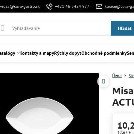
evidza@cora-gastro.sk
+421 46 5424 977
kosice@cora-ga
Hľadať
atalógy
Kontakty a mapy
Rýchly dopyt
Obchodné podmienky
Sem
Úvod
St
Misa
ACTU
10,
12,63 €