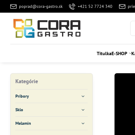
poprad@cora-gastro.sk
+421 52 7724 340
pri
Titulka
E-SHOP
K
Kategórie
Príbory
Sklo
Melamin