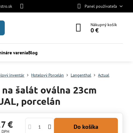
stro.sk
Panel používateľa
Nákupný košík
0 €
ináre varenia
Blog
olový inventár
Hotelový Porcelán
Langenthal
Actual
 na šalát oválna 23cm
AL, porcelán
27 €
Do košíka
s DPH