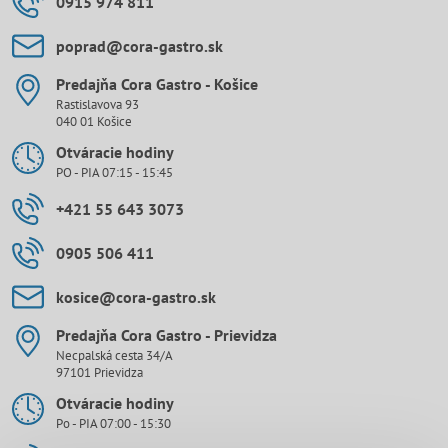
0915 974 811
poprad​@cora-gastro​.sk
Predajňa Cora Gastro - Košice
Rastislavova 93
040 01 Košice
Otváracie hodiny
PO - PIA 07:15 - 15:45
+421 55 643 3073
0905 506 411
kosice​@cora-gastro​.sk
Predajňa Cora Gastro - Prievidza
Necpalská cesta 34/A
97101 Prievidza
Otváracie hodiny
Po - PIA 07:00 - 15:30