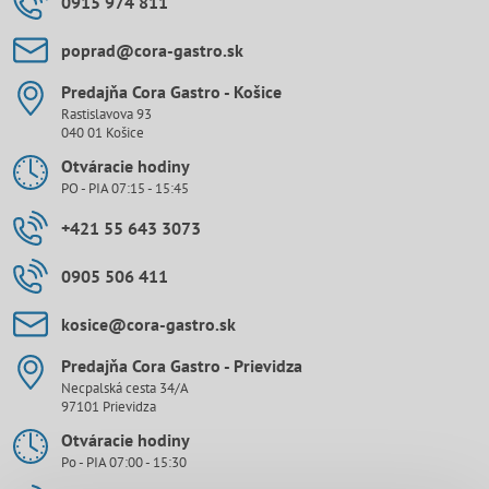
0915 974 811
poprad​@cora-gastro​.sk
Predajňa Cora Gastro - Košice
Rastislavova 93
040 01 Košice
Otváracie hodiny
PO - PIA 07:15 - 15:45
+421 55 643 3073
0905 506 411
kosice​@cora-gastro​.sk
Predajňa Cora Gastro - Prievidza
Necpalská cesta 34/A
97101 Prievidza
Otváracie hodiny
Po - PIA 07:00 - 15:30