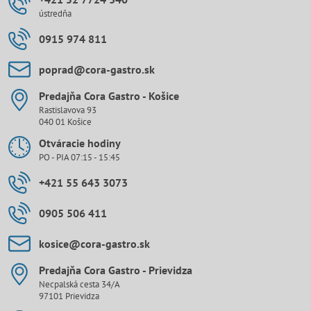
ústredňa
0915 974 811
poprad​@cora-gastro​.sk
Predajňa Cora Gastro - Košice
Rastislavova 93
040 01 Košice
Otváracie hodiny
PO - PIA 07:15 - 15:45
+421 55 643 3073
0905 506 411
kosice​@cora-gastro​.sk
Predajňa Cora Gastro - Prievidza
Necpalská cesta 34/A
97101 Prievidza