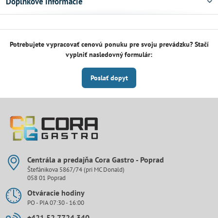
Doplnkové informácie
Potrebujete vypracovať cenovú ponuku pre svoju prevádzku? Stačí
vyplniť nasledovný formulár:
Poslať dopyt
Centrála a predajňa Cora Gastro - Poprad
Štefánikova 5867/74 (pri MC Donald)
058 01 Poprad
Otváracie hodiny
PO - PIA 07:30 - 16:00
+421 52 7724 340