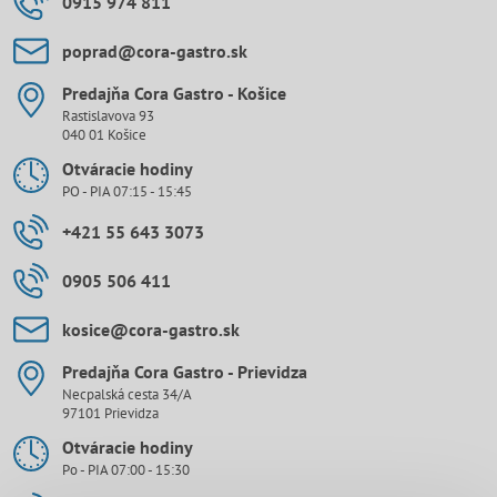
0915 974 811
poprad​@cora-gastro​.sk
Predajňa Cora Gastro - Košice
Rastislavova 93
040 01 Košice
Otváracie hodiny
PO - PIA 07:15 - 15:45
+421 55 643 3073
0905 506 411
kosice​@cora-gastro​.sk
Predajňa Cora Gastro - Prievidza
Necpalská cesta 34/A
97101 Prievidza
Otváracie hodiny
Po - PIA 07:00 - 15:30