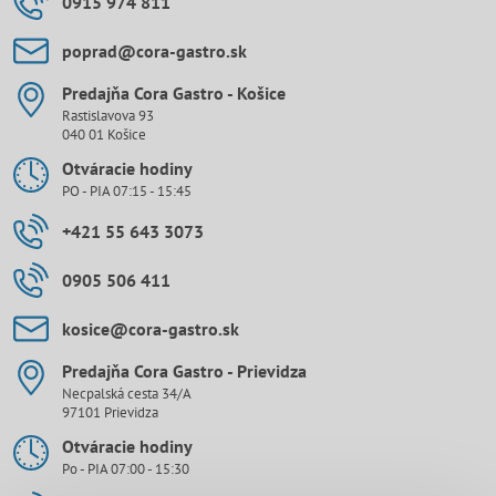
0915 974 811
poprad​@cora-gastro​.sk
Predajňa Cora Gastro - Košice
Rastislavova 93
040 01 Košice
Otváracie hodiny
PO - PIA 07:15 - 15:45
+421 55 643 3073
0905 506 411
kosice​@cora-gastro​.sk
Predajňa Cora Gastro - Prievidza
Necpalská cesta 34/A
97101 Prievidza
Otváracie hodiny
Po - PIA 07:00 - 15:30