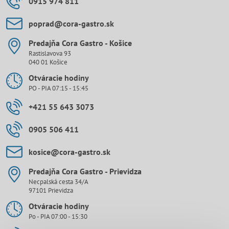
0915 974 811
poprad​@cora-gastro​.sk
Predajňa Cora Gastro - Košice
Rastislavova 93
040 01 Košice
Otváracie hodiny
PO - PIA 07:15 - 15:45
+421 55 643 3073
0905 506 411
kosice​@cora-gastro​.sk
Predajňa Cora Gastro - Prievidza
Necpalská cesta 34/A
97101 Prievidza
Otváracie hodiny
Po - PIA 07:00 - 15:30