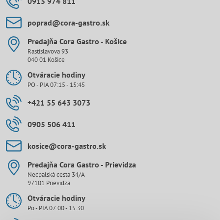
0915 974 811
poprad​@cora-gastro​.sk
Predajňa Cora Gastro - Košice
Rastislavova 93
040 01 Košice
Otváracie hodiny
PO - PIA 07:15 - 15:45
+421 55 643 3073
0905 506 411
kosice​@cora-gastro​.sk
Predajňa Cora Gastro - Prievidza
Necpalská cesta 34/A
97101 Prievidza
Otváracie hodiny
Po - PIA 07:00 - 15:30