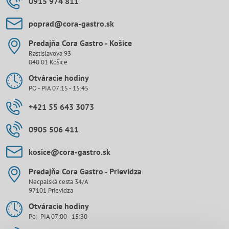
0915 974 811
poprad​@cora-gastro​.sk
Predajňa Cora Gastro - Košice
Rastislavova 93
040 01 Košice
Otváracie hodiny
PO - PIA 07:15 - 15:45
+421 55 643 3073
0905 506 411
kosice​@cora-gastro​.sk
Predajňa Cora Gastro - Prievidza
Necpalská cesta 34/A
97101 Prievidza
Otváracie hodiny
Po - PIA 07:00 - 15:30