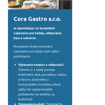
Cora Gastro s.r.o.
sa špecializuje na kompletné
vybavenie pre hotely, reštaurácie,
bary a cukrárne.
Ponúkame široký sortiment
vybavenia pre každú časť vášho
podnikania:
Vybavenie hotelov a reštaurácií:
Vyberte si z našej ponuky
kvalitného skla, porcelánu, riadov,
príborov, stolového a
kuchynského inventára, ktorý
spĺňa tie najnáročnejšie
požiadavky na estetiku aj
funkčnosť.
Vybavenie kuchýň:
Zabezpečte