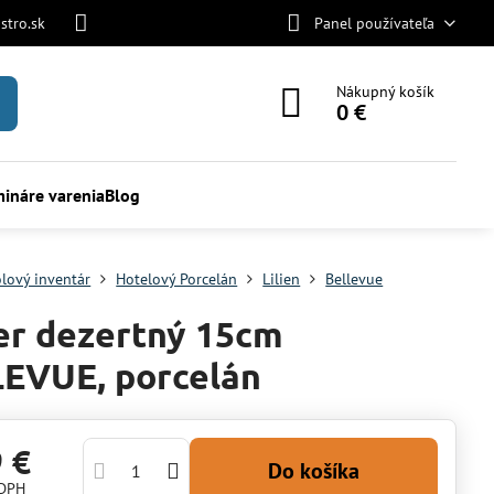
stro.sk
Panel používateľa
Nákupný košík
0 €
ináre varenia
Blog
olový inventár
Hotelový Porcelán
Lilien
Bellevue
er dezertný 15cm
EVUE, porcelán
9 €
Do košíka
 DPH