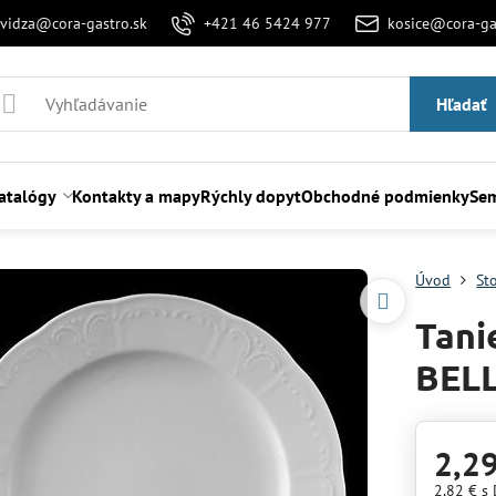
evidza@cora-gastro.sk
+421 46 5424 977
kosice@cora-ga
Hľadať
atalógy
Kontakty a mapy
Rýchly dopyt
Obchodné podmienky
Sem
Úvod
St
Tani
BELL
2,2
2,82 €
s