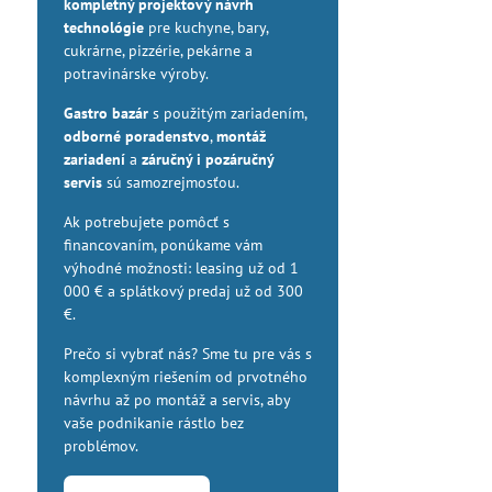
kompletný projektový návrh
technológie
pre kuchyne, bary,
cukrárne, pizzérie, pekárne a
potravinárske výroby.
Gastro bazár
s použitým zariadením,
odborné poradenstvo
,
montáž
zariadení
a
záručný i pozáručný
servis
sú samozrejmosťou.
Ak potrebujete pomôcť s
financovaním, ponúkame vám
výhodné možnosti: leasing už od 1
000 € a splátkový predaj už od 300
€.
Prečo si vybrať nás? Sme tu pre vás s
komplexným riešením od prvotného
návrhu až po montáž a servis, aby
vaše podnikanie rástlo bez
problémov.