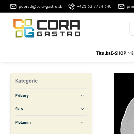
poprad@cora-gastro.sk
+421 52 7724 340
pri
Titulka
E-SHOP
K
Kategórie
Príbory
Sklo
Melamin