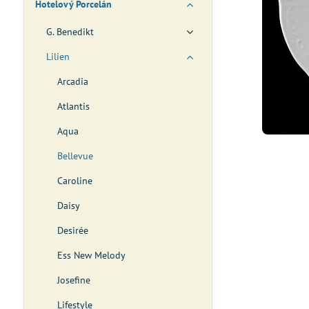
Hotelový Porcelán
G. Benedikt
Lilien
Arcadia
Atlantis
Aqua
Bellevue
Caroline
Daisy
Desirée
Ess New Melody
Josefine
Lifestyle