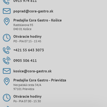
0915 974 811
poprad​@cora-gastro​.sk
Predajňa Cora Gastro - Košice
Rastislavova 93
040 01 Košice
Otváracie hodiny
PO - PIA 07:15 - 15:45
+421 55 643 3073
0905 506 411
kosice​@cora-gastro​.sk
Predajňa Cora Gastro - Prievidza
Necpalská cesta 34/A
97101 Prievidza
Otváracie hodiny
Po - PIA 07:00 - 15:30