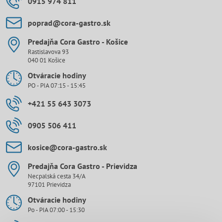
0915 974 811
poprad​@cora-gastro​.sk
Predajňa Cora Gastro - Košice
Rastislavova 93
040 01 Košice
Otváracie hodiny
PO - PIA 07:15 - 15:45
+421 55 643 3073
0905 506 411
kosice​@cora-gastro​.sk
Predajňa Cora Gastro - Prievidza
Necpalská cesta 34/A
97101 Prievidza
Otváracie hodiny
Po - PIA 07:00 - 15:30