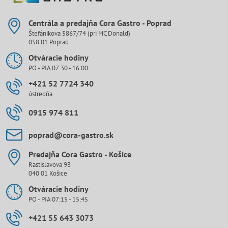
Centrála a predajňa Cora Gastro - Poprad
Štefánikova 5867/74 (pri MC Donald)
058 01 Poprad
Otváracie hodiny
PO - PIA 07:30 - 16:00
+421 52 7724 340
ústredňa
0915 974 811
poprad​@cora-gastro​.sk
Predajňa Cora Gastro - Košice
Rastislavova 93
040 01 Košice
Otváracie hodiny
PO - PIA 07:15 - 15:45
+421 55 643 3073