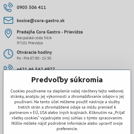
0905 506 411
kosice​@cora-gastro​.sk
Predajňa Cora Gastro - Prievidza
Necpalská cesta 34/A
97101 Prievidza
Otváracie hodiny
Po - PIA 07:00 - 15:30
+421 46 542 4977
Predvoľby súkromia
0907 971 896
Cookies používame na zlepšenie vašej návštevy tejto webovej
prievidza​@cora-gastro​.sk
stránky, analýzu jej výkonnosti a zhromažďovanie údajov o jej
používaní. Na tento účel môžeme použiť nástroje a služby
tretích strán a zhromaždené údaje sa môžu preniesť k
Obchodné zastúpenie Cora Gastro - Bratislava
partnerom v EÚ, USA alebo iných krajinách. Kliknutím na „Prijať
všetky cookies“ vyjadrujete svoj súhlas s týmto spracovaním.
0918 345 325
Nižšie môžete nájsť podrobné informácie alebo upraviť svoje
preferencie.