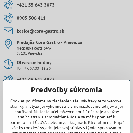
+421 55 643 3073
0905 506 411
kosice​@cora-gastro​.sk
Predajňa Cora Gastro - Prievidza
Necpalská cesta 34/A
97101 Prievidza
Otváracie hodiny
Po - PIA 07:00 - 15:30
+421 46 542 4977
Predvoľby súkromia
0907 971 896
Cookies používame na zlepšenie vašej návštevy tejto webovej
prievidza​@cora-gastro​.sk
stránky, analýzu jej výkonnosti a zhromažďovanie údajov o jej
používaní. Na tento účel môžeme použiť nástroje a služby
tretích strán a zhromaždené údaje sa môžu preniesť k
Obchodné zastúpenie Cora Gastro - Bratislava
partnerom v EÚ, USA alebo iných krajinách. Kliknutím na „Prijať
všetky cookies“ vyjadrujete svoj súhlas s týmto spracovaním.
0918 345 325