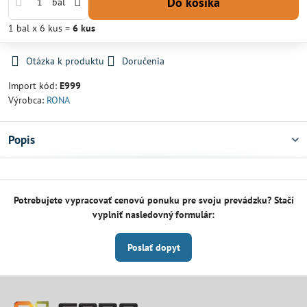
Do košíka
bal
1
bal
x 6 kus =
6
kus
Otázka k produktu
Doručenia
Import kód:
E999
Výrobca:
RONA
Popis
Potrebujete vypracovať cenovú ponuku pre svoju prevádzku? Stačí
vyplniť nasledovný formulár:
Poslať dopyt