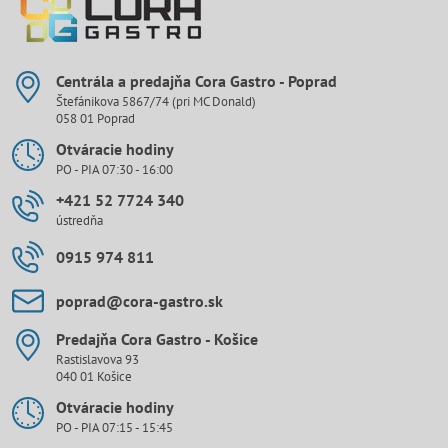
Centrála a predajňa Cora Gastro - Poprad
Štefánikova 5867/74 (pri MC Donald)
058 01 Poprad
Otváracie hodiny
PO - PIA 07:30 - 16:00
+421 52 7724 340
ústredňa
0915 974 811
poprad​@cora-gastro​.sk
Predajňa Cora Gastro - Košice
Rastislavova 93
040 01 Košice
Otváracie hodiny
PO - PIA 07:15 - 15:45