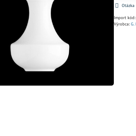
Otázka
Import kód
Výrobca:
G.