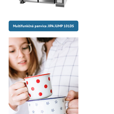
Multifunkčná panvica JIPA JUMP 101DS