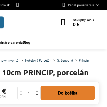
stro.sk
Panel používateľa
Nákupný košík
0 €
ináre varenia
Blog
olový inventár
Hotelový Porcelán
G. Benedikt
Princíp
 10cm PRINCIP, porcelán
 €
Do košíka
 DPH