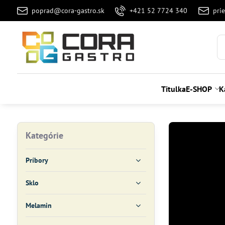
poprad@cora-gastro.sk
+421 52 7724 340
pri
Titulka
E-SHOP
K
Kategórie
Príbory
Sklo
Melamin