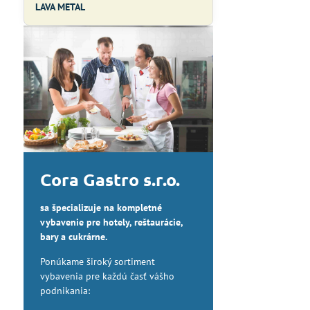
LAVA METAL
Cora Gastro s.r.o.
sa špecializuje na kompletné
vybavenie pre hotely, reštaurácie,
bary a cukrárne.
Ponúkame široký sortiment
vybavenia pre každú časť vášho
podnikania: