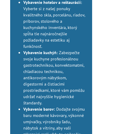
Vybavenie hotelov a reštaurácií:
Vyberte si z našej ponuky
kvalitného skla, porcelánu, riadov,
príborov, stolového a
kuchynského inventára, ktorý
spĺňa tie najnáročnejšie
požiadavky na estetiku aj
funkčnosť.
Vybavenie kuchýň:
Zabezpečte
svoje kuchyne profesionálnou
gastrotechnikou, konvektomatmi,
chladiacou technikou,
antikorovým nábytkom,
digestormi a čistiacimi
prostriedkami, ktoré vám pomôžu
udržať najvyššie hygienické
štandardy.
Vybavenie barov:
Dodajte svojmu
baru moderné kávovary, výkonné
umývačky, výrobníky ľadu,
nábytok a vitríny, aby vaši