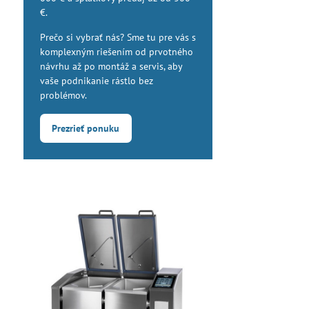
€.
Prečo si vybrať nás? Sme tu pre vás s
komplexným riešením od prvotného
návrhu až po montáž a servis, aby
vaše podnikanie rástlo bez
problémov.
Prezrieť ponuku