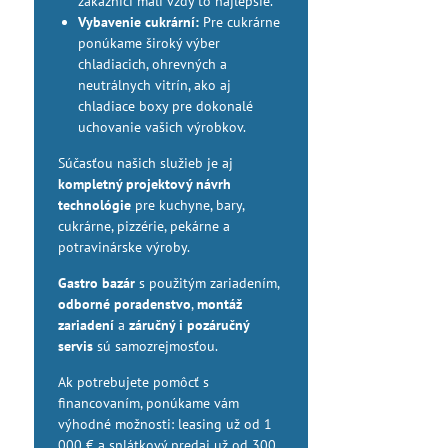
zákazníci mali vždy to najlepšie.
Vybavenie cukrární:
Pre cukrárne
ponúkame široký výber
chladiacich, ohrevných a
neutrálnych vitrín, ako aj
chladiace boxy pre dokonalé
uchovanie vašich výrobkov.
Súčasťou našich služieb je aj
kompletný projektový návrh
technológie
pre kuchyne, bary,
cukrárne, pizzérie, pekárne a
potravinárske výroby.
Gastro bazár
s použitým zariadením,
odborné poradenstvo
,
montáž
zariadení
a
záručný i pozáručný
servis
sú samozrejmosťou.
Ak potrebujete pomôcť s
financovaním, ponúkame vám
výhodné možnosti: leasing už od 1
000 € a splátkový predaj už od 300