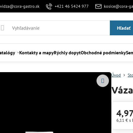
evidza@cora-gastro.sk
+421 46 5424 977
kosice@cora-ga
Hľadať
atalógy
Kontakty a mapy
Rýchly dopyt
Obchodné podmienky
Sem
Úvod
St
Váza
4,97
6,11 €
s