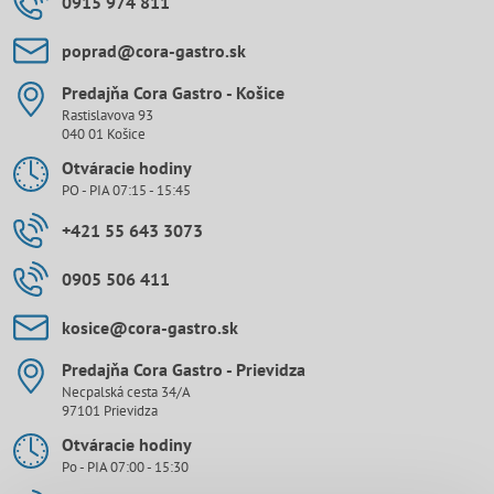
0915 974 811
poprad​@cora-gastro​.sk
Predajňa Cora Gastro - Košice
Rastislavova 93
040 01 Košice
Otváracie hodiny
PO - PIA 07:15 - 15:45
+421 55 643 3073
0905 506 411
kosice​@cora-gastro​.sk
Predajňa Cora Gastro - Prievidza
Necpalská cesta 34/A
97101 Prievidza
Otváracie hodiny
Po - PIA 07:00 - 15:30