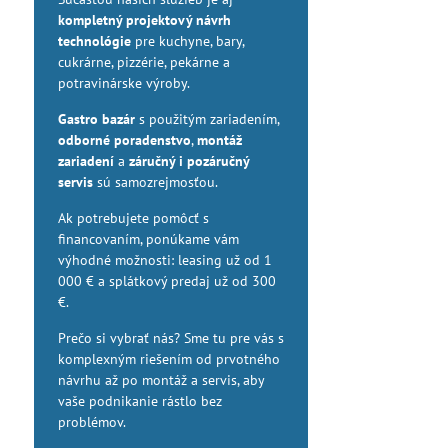
kompletný projektový návrh
technológie
pre kuchyne, bary,
cukrárne, pizzérie, pekárne a
potravinárske výroby.
Gastro bazár
s použitým zariadením,
odborné poradenstvo
,
montáž
zariadení
a
záručný i pozáručný
servis
sú samozrejmosťou.
Ak potrebujete pomôcť s
financovaním, ponúkame vám
výhodné možnosti: leasing už od 1
000 € a splátkový predaj už od 300
€.
Prečo si vybrať nás? Sme tu pre vás s
komplexným riešením od prvotného
návrhu až po montáž a servis, aby
vaše podnikanie rástlo bez
problémov.