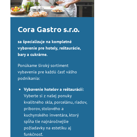
Cora Gastro s.r.o.
sa špecializuje na kompletné
vybavenie pre hotely, reštaurácie,
bary a cukrárne.
Ponúkame široký sortiment
vybavenia pre každú časť vášho
podnikania:
Vybavenie hotelov a reštaurácií:
Vyberte si z našej ponuky
kvalitného skla, porcelánu, riadov,
príborov, stolového a
kuchynského inventára, ktorý
spĺňa tie najnáročnejšie
požiadavky na estetiku aj
funkčnosť.