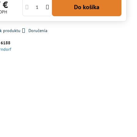
 €
Do košíka
 DPH
 k produktu
Doručenia
:
6188
rndorf