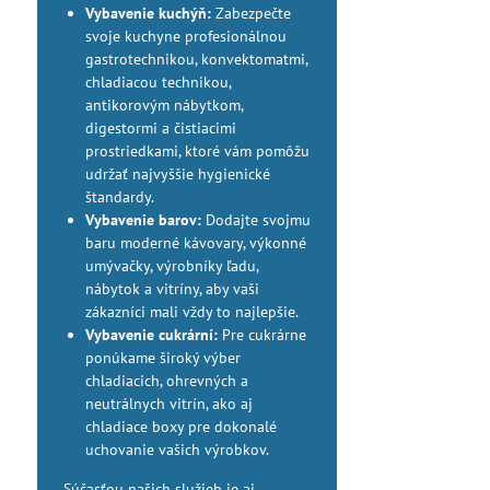
Vybavenie kuchýň:
Zabezpečte
svoje kuchyne profesionálnou
gastrotechnikou, konvektomatmi,
chladiacou technikou,
antikorovým nábytkom,
digestormi a čistiacimi
prostriedkami, ktoré vám pomôžu
udržať najvyššie hygienické
štandardy.
Vybavenie barov:
Dodajte svojmu
baru moderné kávovary, výkonné
umývačky, výrobníky ľadu,
nábytok a vitríny, aby vaši
zákazníci mali vždy to najlepšie.
Vybavenie cukrární:
Pre cukrárne
ponúkame široký výber
chladiacich, ohrevných a
neutrálnych vitrín, ako aj
chladiace boxy pre dokonalé
uchovanie vašich výrobkov.
Súčasťou našich služieb je aj