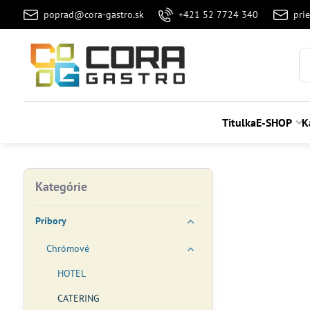
poprad@cora-gastro.sk
+421 52 7724 340
pri
Titulka
E-SHOP
K
Kategórie
Príbory
Chrómové
HOTEL
CATERING