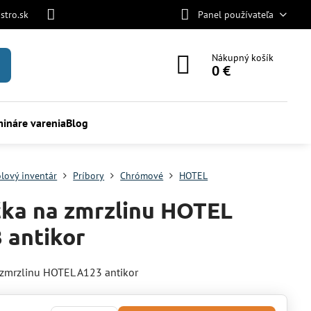
stro.sk
Panel používateľa
Nákupný košík
0 €
ináre varenia
Blog
olový inventár
Príbory
Chrómové
HOTEL
čka na zmrzlinu HOTEL
 antikor
 zmrzlinu HOTEL A123 antikor