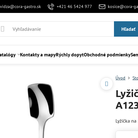
evidza@cora-gastro.sk
+421 46 5424 977
kosice@cora-ga
Hľadať
atalógy
Kontakty a mapy
Rýchly dopyt
Obchodné podmienky
Sem
Úvod
St
Lyži
A123
Lyžička na