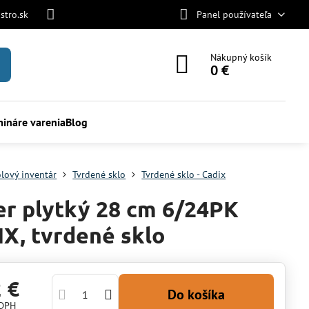
stro.sk
Panel používateľa
Nákupný košík
0 €
ináre varenia
Blog
olový inventár
Tvrdené sklo
Tvrdené sklo - Cadix
er plytký 28 cm 6/24PK
X, tvrdené sklo
2 €
Do košíka
 DPH