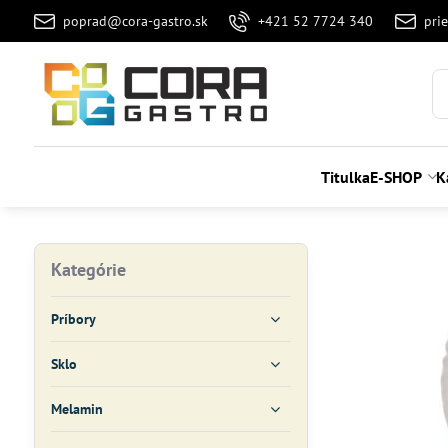
poprad@cora-gastro.sk
+421 52 7724 340
pri
Titulka
E-SHOP
K
Kategórie
Príbory
Sklo
Melamin