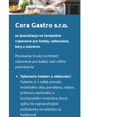
Cora Gastro s.r.o.
sa špecializuje na kompletné
vybavenie pre hotely, reštaurácie,
bary a cukrárne.
Ponúkame široký sortiment
vybavenia pre každú časť vášho
podnikania:
Vybavenie hotelov a reštaurácií:
Vyberte si z našej ponuky
kvalitného skla, porcelánu, riadov,
príborov, stolového a
kuchynského inventára, ktorý
spĺňa tie najnáročnejšie
požiadavky na estetiku aj
funkčnosť.