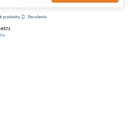
 k produktu
Doručenia
:
H371
dix