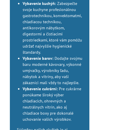
Vybavenie kuchýň:
Zabezpečte
svoje kuchyne profesionálnou
gastrotechnikou, konvektomatmi,
chladiacou technikou,
antikorovým nábytkom,
digestormi a čistiacimi
prostriedkami, ktoré vám pomôžu
udržať najvyššie hygienické
štandardy.
Vybavenie barov:
Dodajte svojmu
baru moderné kávovary, výkonné
umývačky, výrobníky ľadu,
nábytok a vitríny, aby vaši
zákazníci mali vždy to najlepšie.
Vybavenie cukrární:
Pre cukrárne
ponúkame široký výber
chladiacich, ohrevných a
neutrálnych vitrín, ako aj
chladiace boxy pre dokonalé
uchovanie vašich výrobkov.
Súčasťou našich služieb je aj