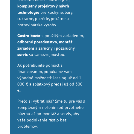
kompletný projektový návrh
technológie
pre kuchyne, bary,
cukrárne, pizzérie, pekárne a
potravinárske výroby.
Gastro bazár
s použitým zariadením,
odborné poradenstvo
,
montáž
zariadení
a
záručný i pozáručný
servis
sú samozrejmosťou.
Ak potrebujete pomôcť s
financovaním, ponúkame vám
výhodné možnosti: leasing už od 1
000 € a splátkový predaj už od 300
€.
Prečo si vybrať nás? Sme tu pre vás s
komplexným riešením od prvotného
návrhu až po montáž a servis, aby
vaše podnikanie rástlo bez
problémov.