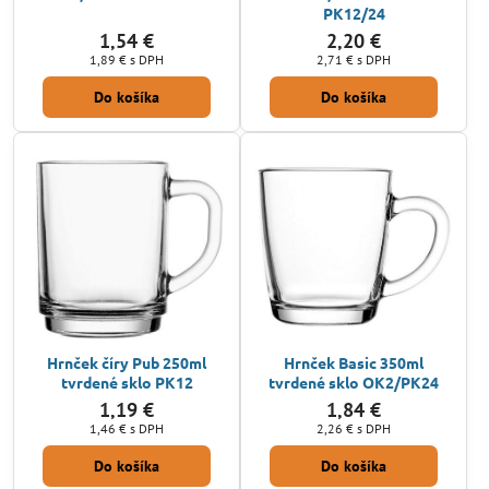
PK12/24
1,54 €
2,20 €
1,89 €
s DPH
2,71 €
s DPH
Do košíka
Do košíka
Hrnček číry Pub 250ml
Hrnček Basic 350ml
tvrdené sklo PK12
tvrdené sklo OK2/PK24
1,19 €
1,84 €
1,46 €
s DPH
2,26 €
s DPH
Do košíka
Do košíka