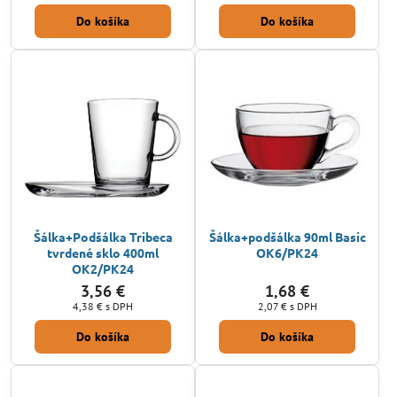
Do košíka
Do košíka
Šálka+Podšálka Tribeca
Šálka+podšálka 90ml Basic
tvrdené sklo 400ml
OK6/PK24
OK2/PK24
3,56 €
1,68 €
4,38 €
s DPH
2,07 €
s DPH
Do košíka
Do košíka