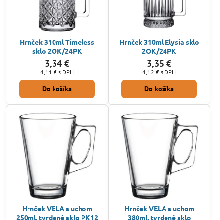
Hrnček 310ml Timeless
Hrnček 310ml Elysia sklo
sklo 2OK/24PK
2OK/24PK
3,34 €
3,35 €
4,11 €
s DPH
4,12 €
s DPH
Do košíka
Do košíka
Hrnček VELA s uchom
Hrnček VELA s uchom
250ml, tvrdené sklo PK12
380ml, tvrdené sklo