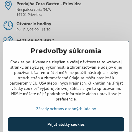
Predajňa Cora Gastro - Prievidza
Necpalská cesta 34/A
97101 Prievidza
Otváracie hodiny
Po - PIA 07:00 - 15:30
+421 46 542 4977
Predvoľby súkromia
0907 971 896
Cookies používame na zlepšenie vašej návštevy tejto webovej
prievidza​@cora-gastro​.sk
stránky, analýzu jej výkonnosti a zhromažďovanie údajov o jej
používaní. Na tento účel môžeme použiť nástroje a služby
tretích strán a zhromaždené údaje sa môžu preniesť k
Obchodné zastúpenie Cora Gastro - Bratislava
partnerom v EÚ, USA alebo iných krajinách. Kliknutím na „Prijať
všetky cookies“ vyjadrujete svoj súhlas s týmto spracovaním.
0918 345 325
Nižšie môžete nájsť podrobné informácie alebo upraviť svoje
preferencie.
bratislava​@cora-gastro​.sk
Zásady ochrany osobných údajov
Prijať všetky cookies
©
2026
Copyright
Predvoľby súkromia
Zásady ochrany osobných údajov