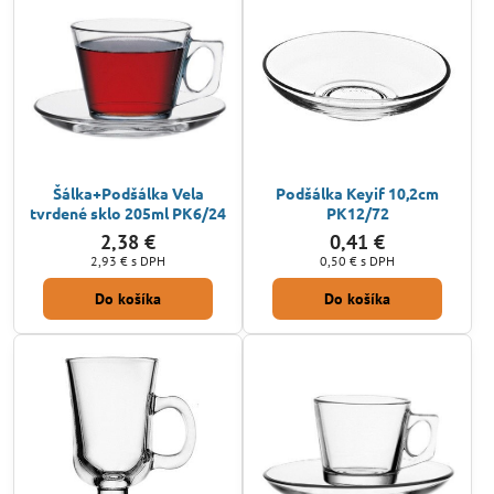
Šálka+Podšálka Vela
Podšálka Keyif 10,2cm
tvrdené sklo 205ml PK6/24
PK12/72
2,38 €
0,41 €
2,93 €
s DPH
0,50 €
s DPH
Do košíka
Do košíka