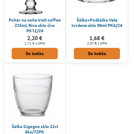
Pohár na nohe Irish coffee
Šálka+Podšálka Vela
225ml, Riva sklo číre
tvrdené sklo 80ml PK6/24
PK12/24
2,20 €
1,68 €
2,71 €
s DPH
2,07 €
s DPH
Do košíka
Do košíka
Šálka Gigogne sklo 22cl
6ks/72PK