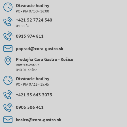
Otváracie hodiny
PO - PIA 07:30 - 16:00
+421 52 7724 340
ústredňa
0915 974 811
poprad​@cora-gastro​.sk
Predajňa Cora Gastro - Košice
Rastislavova 93
040 01 Košice
Otváracie hodiny
PO - PIA 07:15 - 15:45
+421 55 643 3073
0905 506 411
kosice​@cora-gastro​.sk