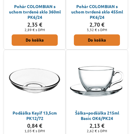
Pohár COLOMBIAN s
Pohár COLOMBIAN s
uchom tvrdené sklo 360ml
uchom tvrdené sklo 455ml
PK6/24
PK6/24
2,35 €
2,70 €
2,89 €
s DPH
3,32 €
s DPH
Do košíka
Do košíka
Podšálka Keyif 13,5cm
Šálka+podšálka 215ml
PK12/72
Basic OK6/PK24
0,84 €
2,13 €
1,03 €
s DPH
2,62 €
s DPH